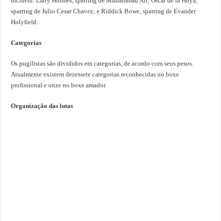
incluem: Larry Holmes, sparring de Muhammad Ali; Oscar de la Hoya,
sparring de Julio Cesar Chavez; e Riddick Bowe, sparring de Evander
Holyfield.
Categorias
Os pugilistas são divididos em categorias, de acordo com seus pesos.
Atualmente existem dezessete categorias reconhecidas no boxe
profissional e onze no boxe amador.
Organização das lutas