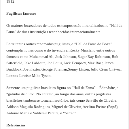
1912.
Pugilistas famosos
Os maiores boxeadores de todos os tempos estão imortalizados no “Hall da
Fama” de duas instituições reconhecidas internacionalmente.
Entre tantos outros renomados pugilistas, o “Hall da Fama do Boxe”
contempla nomes como o do invencível Rocky Marciano entre outros
famosos como Muhammad Ali, Jack Johnson, Sugar Ray Robinson, Bob
Satterfield, Jake LaMotta, Joe Louis, Jack Dempsey, Max Baer, James
Braddock, Joe Frazier, George Foreman,Sonny Liston, Julio César Chávez,
Lennox Lewis e Mike Tyson.
Somente um pugilista brasileiro figura no “Hall da Fama” – Éder Jofre, o
“galinho de ouro”. No entanto, ao longo dos anos, outros pugilistas
brasileiros também se tornaram notórios, tais como Servílio de Oliveira,
Adilson Maguila Rodrigues, Miguel de Oliveira, Acelino Freitas (Popó),
Antônio Maria e Valdemir Pereira, o “Sertão”.
Referências