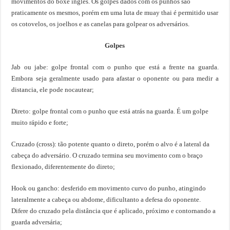
movimentos do boxe inglês. Os golpes dados com os punhos são
praticamente os mesmos, porém em uma luta de muay thai é permitido usar
os cotovelos, os joelhos e as canelas para golpear os adversários.
Golpes
Jab ou jabe: golpe frontal com o punho que está a frente na guarda.
Embora seja geralmente usado para afastar o oponente ou para medir a
distancia, ele pode nocautear;
Direto: golpe frontal com o punho que está atrás na guarda. É um golpe
muito rápido e forte;
Cruzado (cross): tão potente quanto o direto, porém o alvo é a lateral da
cabeça do adversário. O cruzado termina seu movimento com o braço
flexionado, diferentemente do direto;
Hook ou gancho: desferido em movimento curvo do punho, atingindo
lateralmente a cabeça ou abdome, dificultanto a defesa do oponente.
Difere do cruzado pela distância que é aplicado, próximo e contornando a
guarda adversária;