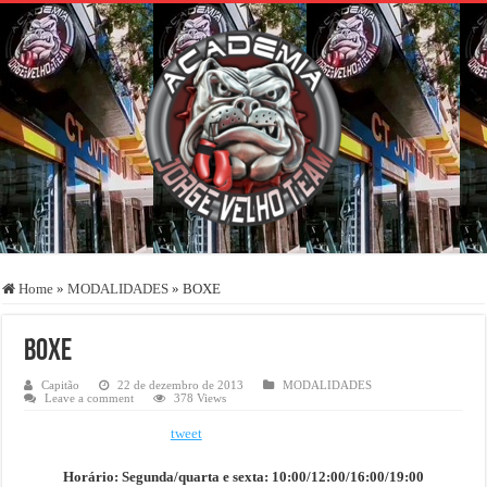
Home
»
MODALIDADES
»
BOXE
BOXE
Capitão
22 de dezembro de 2013
MODALIDADES
Leave a comment
378 Views
tweet
Horário:
Segunda/quarta e sexta: 10:00/12:00/16:00/19:00