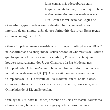
lutas com as mãos descobertas eram
frequentemente brutais, de modo que o boxe
acabou sofrendo intensas mudanças em
1867, com a formulação das Regras de
Queensberry, que previam rounds de três minutos, separados por um
intervalo de um minuto, além do uso obrigatório das luvas. Essas regras
entraram em vigor em 1872.
O boxe foi primeiramente considerado um desporto olímpico em 688 a.C.,
na 23ª olimpíada da antiguidade; seu vencedor foi Onomastus de Esmirna,
que foi quem definiu as regras do esporte.[1] Posteriormente, quando
houve o ressurgimento dos Jogos Olímpicos da Era Moderna, nas
Olimpíadas de 1896, em Atenas, o boxe não foi incluído como uma das
modalidades da competição.[2] O boxe então somente retornou nas
Olimpíadas de 1904, a terceira da Era Moderna, em St. Louis, e desde
então foi praticado em todas suas edições posteriores, com exceção às
Olimpíadas de 1912, em Estocolmo.
O muay thai (lit. boxe tailandês) descende de uma arte marcial tailandesa
chamada muay boran (lit. boxe antigo), que incorporou regras e