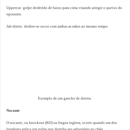
Uppercut: golpe desferido de baixo para cima visando atingir o queixo do
oponente.
Jab-direto: desfere-se socos com ambas as mãos ao mesmo tempo.
Exemplo de um gancho de direita.
Nocaute
O nocaute, ou knockout (KO) na língua inglesa, ocorre quando um dos
lutadores aplica um golpe que derruba seu adversário no chão,