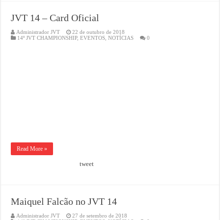
JVT 14 – Card Oficial
Administrador JVT
22 de outubro de 2018
14º JVT CHAMPIONSHIP
,
EVENTOS
,
NOTÍCIAS
0
Read More »
tweet
Maiquel Falcão no JVT 14
Administrador JVT
27 de setembro de 2018