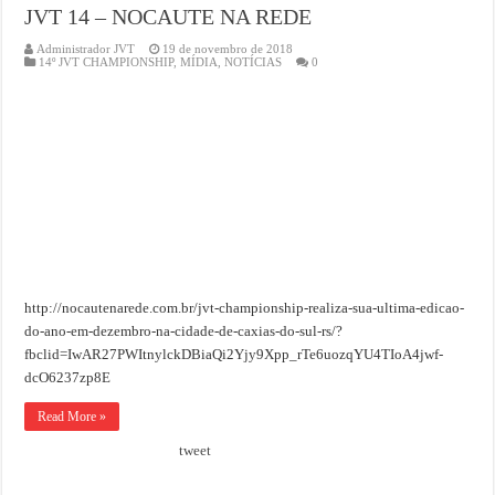
JVT 14 – NOCAUTE NA REDE
Administrador JVT
19 de novembro de 2018
14º JVT CHAMPIONSHIP
,
MÍDIA
,
NOTÍCIAS
0
http://nocautenarede.com.br/jvt-championship-realiza-sua-ultima-edicao-
do-ano-em-dezembro-na-cidade-de-caxias-do-sul-rs/?
fbclid=IwAR27PWItnylckDBiaQi2Yjy9Xpp_rTe6uozqYU4TIoA4jwf-
dcO6237zp8E
Read More »
tweet