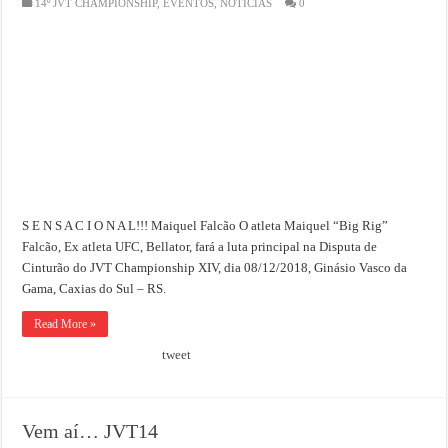
14º JVT CHAMPIONSHIP
,
EVENTOS
,
NOTÍCIAS
0
S E N S A C I O N A L!!! Maiquel Falcão O atleta Maiquel “Big Rig”
Falcão, Ex atleta UFC, Bellator, fará a luta principal na Disputa de
Cinturão do JVT Championship XIV, dia 08/12/2018, Ginásio Vasco da
Gama, Caxias do Sul – RS.
Read More »
tweet
Vem aí… JVT14