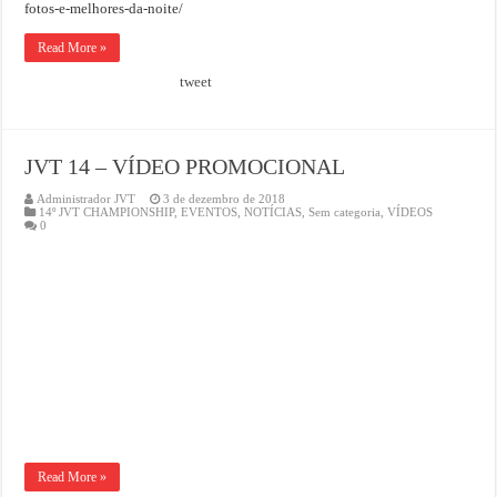
fotos-e-melhores-da-noite/
Read More »
tweet
JVT 14 – VÍDEO PROMOCIONAL
Administrador JVT
3 de dezembro de 2018
14º JVT CHAMPIONSHIP
,
EVENTOS
,
NOTÍCIAS
,
Sem categoria
,
VÍDEOS
0
Read More »