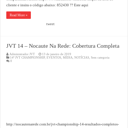
cliente e insira o código abaixo: 852430 ?? Este aqui
Read More »
tweet
JVT 14 – Nocaute Na Rede: Cobertura Completa
Administrador JVT
13 de janeiro de 2019
14º JVT CHAMPIONSHIP
,
EVENTOS
,
MÍDIA
,
NOTÍCIAS
,
Sem categoria
0
http://nocautenarede.com.br/jvt-championship-14-resultados-completos-