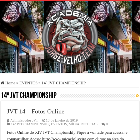
Home
»
EVENTOS
»
14º JVT CHAMPIONSHIP
14º JVT CHAMPIONSHIP
JVT 14 – Fotos Online
Administrador JVT
13 de janeiro de 2019
14º JVT CHAMPIONSHIP
,
EVENTOS
,
MÍDIA
,
NOTÍCIAS
0
Fotos Online do XIV JVT Championship Fique a vontade para acessar e
compartilhar. Acesse http://www.micaeloliveira.com clique na área do