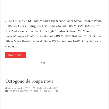
JIU JITSU até 77 KG: Maico Silva Pacheco/ Aliance Serra /Antônio Prado
– RS. Vs. Lucas Rodrigues/ J.A/ Caxias do Sul – RS.MUAYTHAI até 67
KG: Anderson Guilherme/ Fúria Fight/ Carlos Barbosa. Vs. Marcos
Fogaça/ Fogaça Thai/ Caxias do Sul – RS.MUAYTHAI até 57 KG: Bruna
Silva/ Mike Team/ Caxias do Sul – RS. Vs. Adriana Huff/ Dutkevis Team/
Caxias …
Read More »
tweet
Octógono de roupa nova
Administrador JVT
30 de julho de 2022
16º JVT CHAMPIONSHIP
,
NOTÍCIAS
0