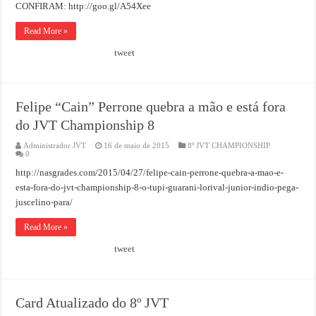
CONFIRAM: http://goo.gl/A54Xee
Read More »
tweet
Felipe “Cain” Perrone quebra a mão e está fora
do JVT Championship 8
Administrador JVT
16 de maio de 2015
8º JVT CHAMPIONSHIP
0
http://nasgrades.com/2015/04/27/felipe-cain-perrone-quebra-a-mao-e-
esta-fora-do-jvt-championship-8-o-tupi-guarani-lorival-junior-indio-pega-
juscelino-para/
Read More »
tweet
Card Atualizado do 8º JVT