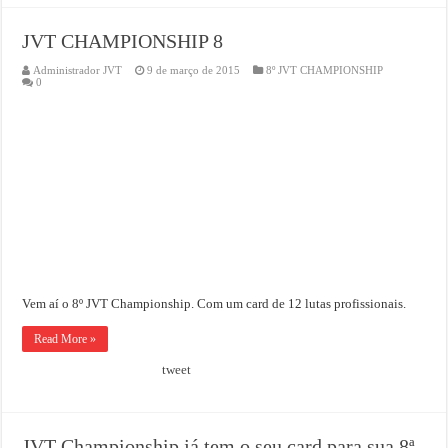
JVT CHAMPIONSHIP 8
Administrador JVT
9 de março de 2015
8º JVT CHAMPIONSHIP
0
Vem aí o 8º JVT Championship. Com um card de 12 lutas profissionais.
Read More »
tweet
JVT Championship já tem o seu card para sua 8ª