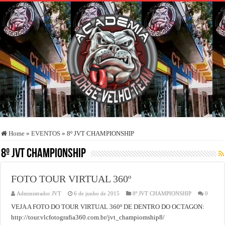
Home
»
EVENTOS
»
8º JVT CHAMPIONSHIP
8º JVT CHAMPIONSHIP
FOTO TOUR VIRTUAL 360º
Administrador JVT
6 de junho de 2015
8º JVT CHAMPIONSHIP
0
VEJA A FOTO DO TOUR VIRTUAL 360º DE DENTRO DO OCTAGON:
http://tour.vlcfotografia360.com.br/jvt_champiomship8/