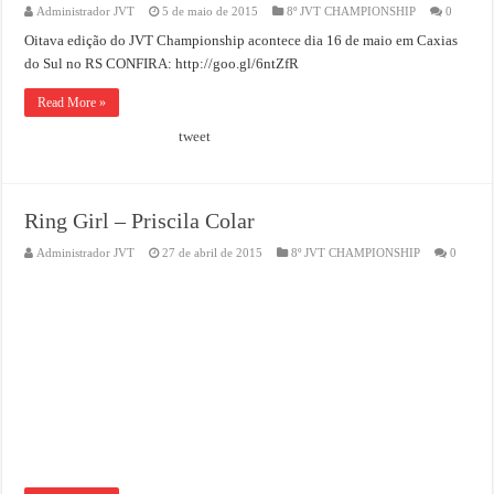
Administrador JVT
5 de maio de 2015
8º JVT CHAMPIONSHIP
0
Oitava edição do JVT Championship acontece dia 16 de maio em Caxias
do Sul no RS CONFIRA: http://goo.gl/6ntZfR
Read More »
tweet
Ring Girl – Priscila Colar
Administrador JVT
27 de abril de 2015
8º JVT CHAMPIONSHIP
0