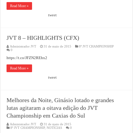
Read More »
tweet
JVT 8 – HIGHLIGHTS (CFX)
Administrador JVT
31 de maio de 2015
8º JVT CHAMPIONSHIP
0
https://t.co/JFZN2REhx2
Read More »
tweet
Melhores da Noite, Ginásio lotado e grandes
lutas agitaram a oitava edição do JVT
Championship em Caxias do Sul
Administrador JVT
31 de maio de 2015
8º JVT CHAMPIONSHIP
,
NOTÍCIAS
0