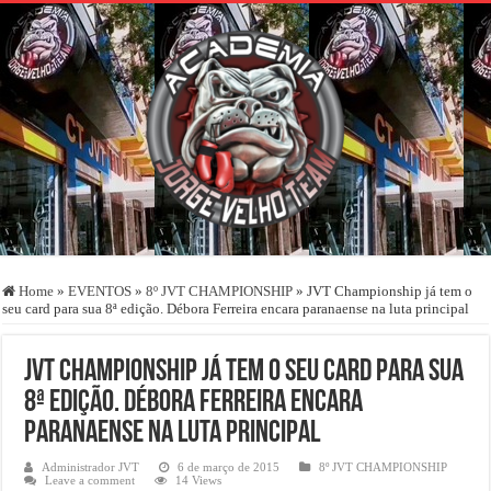
Home
»
EVENTOS
»
8º JVT CHAMPIONSHIP
»
JVT Championship já tem o
seu card para sua 8ª edição. Débora Ferreira encara paranaense na luta principal
JVT Championship já tem o seu card para sua
8ª edição. Débora Ferreira encara
paranaense na luta principal
Administrador JVT
6 de março de 2015
8º JVT CHAMPIONSHIP
Leave a comment
14 Views