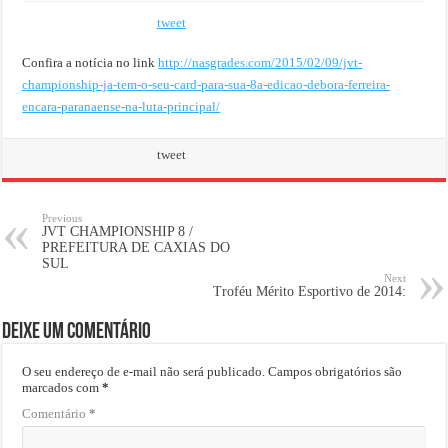
tweet
Confira a notícia no link
http://nasgrades.com/2015/02/09/jvt-
championship-ja-tem-o-seu-card-para-sua-8a-edicao-debora-ferreira-
encara-paranaense-na-luta-principal/
tweet
Previous
JVT CHAMPIONSHIP 8 /
PREFEITURA DE CAXIAS DO
SUL
Next
Troféu Mérito Esportivo de 2014:
Deixe um comentário
O seu endereço de e-mail não será publicado.
Campos obrigatórios são
marcados com
*
Comentário
*