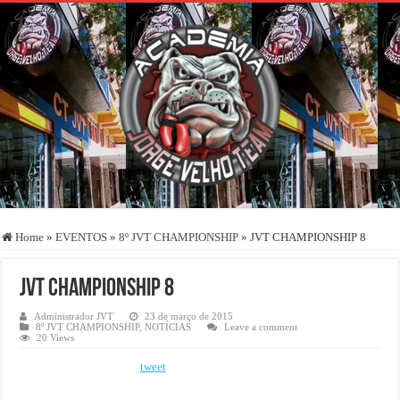
Home
»
EVENTOS
»
8º JVT CHAMPIONSHIP
»
JVT CHAMPIONSHIP 8
JVT CHAMPIONSHIP 8
Administrador JVT
23 de março de 2015
8º JVT CHAMPIONSHIP
,
NOTÍCIAS
Leave a comment
20 Views
tweet