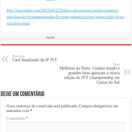
http://nasgrades.com/2015/04/27/felipe-cain-perrone-quebra-a-mao-e-
esta-fora-do-jvt-championship-8-o-tupi-guarani-lorival-junior-indio-pega-
juscelino-para/
tweet
Previous
Card Atualizado do 8º JVT
Next
Melhores da Noite, Ginásio lotado e
grandes lutas agitaram a oitava
edição do JVT Championship em
Caxias do Sul
Deixe um comentário
O seu endereço de e-mail não será publicado.
Campos obrigatórios são
marcados com
*
Comentário
*