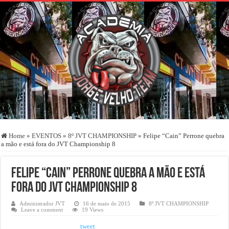
Home
»
EVENTOS
»
8º JVT CHAMPIONSHIP
»
Felipe “Cain” Perrone quebra
a mão e está fora do JVT Championship 8
Felipe “Cain” Perrone quebra a mão e está
fora do JVT Championship 8
Administrador JVT
16 de maio de 2015
8º JVT CHAMPIONSHIP
Leave a comment
19 Views
tweet