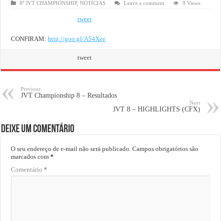
8º JVT CHAMPIONSHIP
,
NOTÍCIAS
Leave a comment
9 Views
tweet
CONFIRAM:
http://goo.gl/A54Xee
tweet
Previous
JVT Championship 8 – Resultados
Next
JVT 8 – HIGHLIGHTS (CFX)
Deixe um comentário
O seu endereço de e-mail não será publicado.
Campos obrigatórios são
marcados com
*
Comentário
*