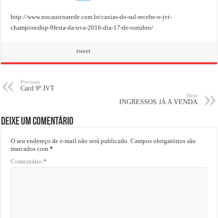
http://www.nocautenarede.com.br/caxias-do-sul-recebe-o-jvt-
championship-9festa-da-uva-2016-dia-17-de-outubro/
tweet
Previous
Card 9º JVT
Next
INGRESSOS JÁ A VENDA
Deixe um comentário
O seu endereço de e-mail não será publicado.
Campos obrigatórios são
marcados com
*
Comentário
*