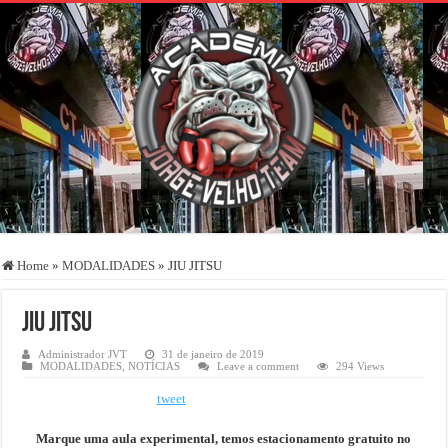
Home
»
MODALIDADES
»
JIU JITSU
JIU JITSU
Administrador JVT
31 de janeiro de 2019
MODALIDADES
,
NOTÍCIAS
Leave a comment
294 Views
tweet
Marque uma aula experimental, temos estacionamento gratuito no