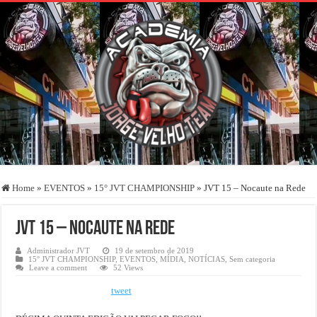
Home
»
EVENTOS
»
15° JVT CHAMPIONSHIP
»
JVT 15 – Nocaute na Rede
JVT 15 – Nocaute na Rede
Administrador JVT
19 de setembro de 2019
15° JVT CHAMPIONSHIP
,
EVENTOS
,
MÍDIA
,
NOTÍCIAS
,
Sem categoria
Leave a comment
52 Views
tweet