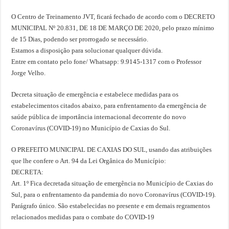
O Centro de Treinamento JVT, ficará fechado de acordo com o DECRETO
MUNICIPAL Nº 20.831, DE 18 DE MARÇO DE 2020, pelo prazo mínimo
de 15 Dias, podendo ser prorrogado se necessário.
Estamos a disposição para solucionar qualquer dúvida.
Entre em contato pelo fone/ Whatsapp: 9.9145-1317 com o Professor
Jorge Velho.
Decreta situação de emergência e estabelece medidas para os
estabelecimentos citados abaixo, para enfrentamento da emergência de
saúde pública de importância internacional decorrente do novo
Coronavírus (COVID-19) no Município de Caxias do Sul.
O PREFEITO MUNICIPAL DE CAXIAS DO SUL, usando das atribuições
que lhe confere o Art. 94 da Lei Orgânica do Município:
DECRETA:
Art. 1º Fica decretada situação de emergência no Município de Caxias do
Sul, para o enfrentamento da pandemia do novo Coronavírus (COVID-19).
Parágrafo único. São estabelecidas no presente e em demais regramentos
relacionados medidas para o combate do COVID-19