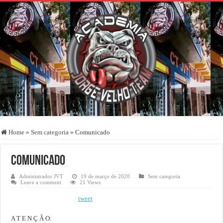
Home
»
Sem categoria
»
Comunicado
Comunicado
Administrador JVT
19 de março de 2020
Sem categoria
Leave a comment
21 Views
tweet
A T E N Ç Ã O: