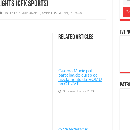
IGHTS (CFX Sports)
15° JVT CHAMPIONSHIP
,
EVENTOS
,
MÍDIA
,
VÍDEOS
JVT N
Related Articles
Guarda Municipal
participa de curso de
nivelamento da ROMU
no CT JVT
PATRO
9 de setembro de 2023
O VENCEDOR –