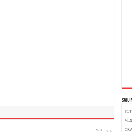
SAIU 
FOT
VÍD
GR
Next