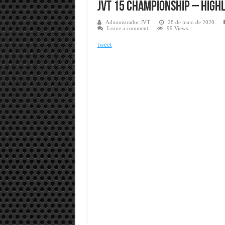
JVT 15 Championship – HIGHL
Administrador JVT
28 de maio de 2020
Leave a comment
99 Views
tweet