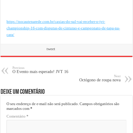
https://nocautenarede.com.br/caxias-do-sul-vai-receber-o-jvt-
championship-16-com-disputas-de-cinturao-e-campeonato-de-tapa-na-
cara/
tweet
Previous
O Evento mais esperado! JVT 16
Next
Octógono de roupa nova
Deixe um comentário
O seu endereço de e-mail não será publicado.
Campos obrigatórios são
marcados com
*
Comentário
*