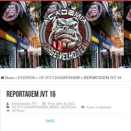
Home
»
EVENTOS
»
16º JVT CHAMPIONSHIP
»
REPORTAGEM JVT 16
REPORTAGEM JVT 16
Administrador JVT
30 de julho de 2022
16º JVT CHAMPIONSHIP
,
MÍDIA
,
NOTÍCIAS
Leave a comment
59 Views
tweet