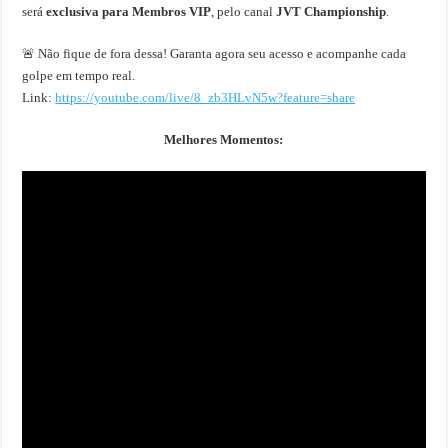
será
exclusiva para Membros VIP
, pelo canal
JVT Championship
.
🚨 Não fique de fora dessa! Garanta agora seu acesso e acompanhe cada
golpe em tempo real.
Link:
https://youtube.com/live/8_zb3HLvN5w?feature=share
Melhores Momentos: