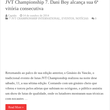
JVT Championship 7. Dani Boy alcança sua 6ª
vitória consecutiva
Capitão
14 de outubro de 2014
7º JVT CHAMPIONSHIP INTERNATIONAL
,
EVENTOS
,
NOTÍCIAS
0
Retornando ao palco de sua edição anterior, o Ginásio do Vascão, o
tradicional evento de lutas JVT Championship realizou na noite dese
sábado, 11, a sua sétima edição. Contando com um ginásio cheio que
vibrou e torceu pelos atletas que subiram no octógono, o público assistiu
um show de lutas de qualidade, onde os lutadores mostraram suas técnicas
com nocautes …
Read More »