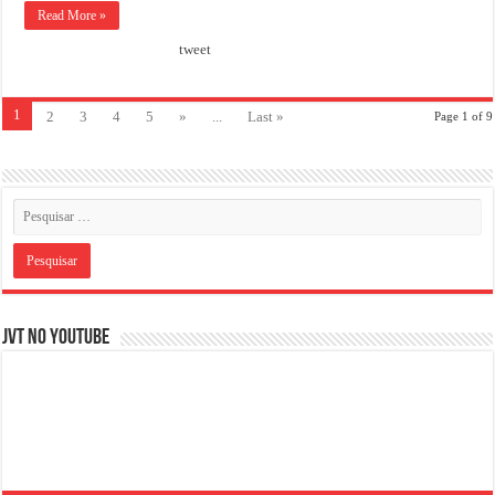
Read More »
tweet
1
2
3
4
5
»
...
Last »
Page 1 of 9
JVT NO YOUTUBE