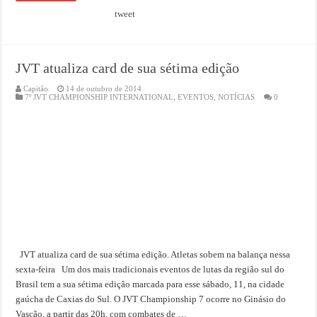
tweet
JVT atualiza card de sua sétima edição
Capitão
14 de outubro de 2014
7º JVT CHAMPIONSHIP INTERNATIONAL
,
EVENTOS
,
NOTÍCIAS
0
JVT atualiza card de sua sétima edição. Atletas sobem na balança nessa
sexta-feira Um dos mais tradicionais eventos de lutas da região sul do
Brasil tem a sua sétima edição marcada para esse sábado, 11, na cidade
gaúcha de Caxias do Sul. O JVT Championship 7 ocorre no Ginásio do
Vascão, a partir das 20h, com combates de …