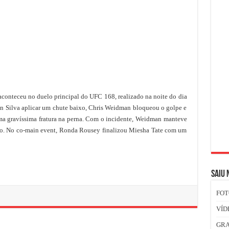
onteceu no duelo principal do UFC 168, realizado na noite do dia
n Silva aplicar um chute baixo, Chris Weidman bloqueou o golpe e
uma gravíssima fratura na perna. Com o incidente, Weidman manteve
são. No co-main event, Ronda Rousey finalizou Miesha Tate com um
SAIU 
FOT
VÍD
GR