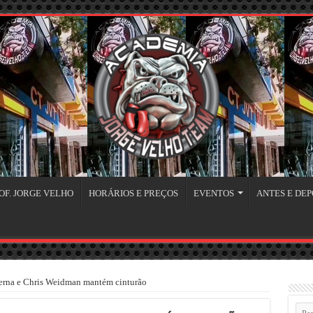
OF. JORGE VELHO
HORÁRIOS E PREÇOS
EVENTOS
ANTES E DEP
perna e Chris Weidman mantém cinturão