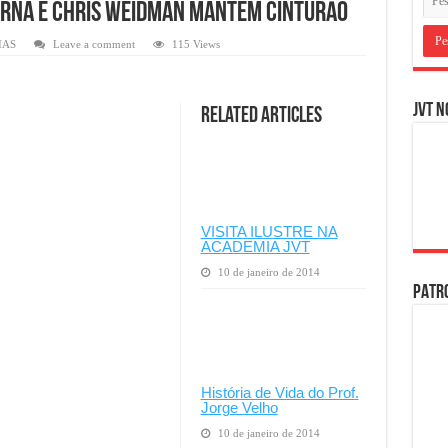
erna e Chris Weidman mantém cinturão
IAS
Leave a comment
115 Views
JVT N
Related Articles
VISITA ILUSTRE NA
ACADEMIA JVT
10 de janeiro de 2014
PATRO
História de Vida do Prof.
Jorge Velho
10 de janeiro de 2014