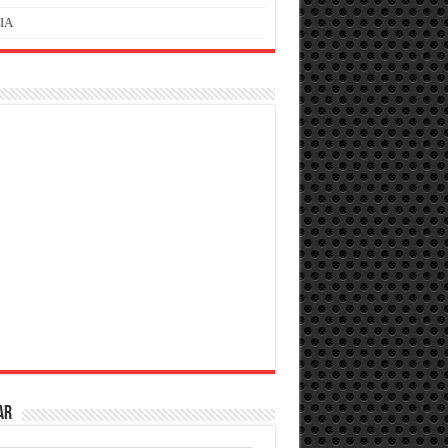
IA
AR