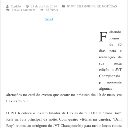
Capitão
22 de abril de 2014
6º JVT CHAMPIONSHIP
,
NOTÍCIAS
Leave a comment
35 Views
tweet
F
altando
menos
de 30
dias para a
realização da
sua sexta
edição, o JVT
Championshi
p apresenta
algumas
alterações no card do evento que ocorre no próximo dia 10 de maio, em
Caxias do Sul.
O JVT 6 coloca o invicto lutador de Caxias do Sul Daniel “Dani Boy”
Reis na luta principal da noite. Com quatro vitórias na carreira, “Dani
Boy” retorna ao octógono do JVT Championship para medir forças contra