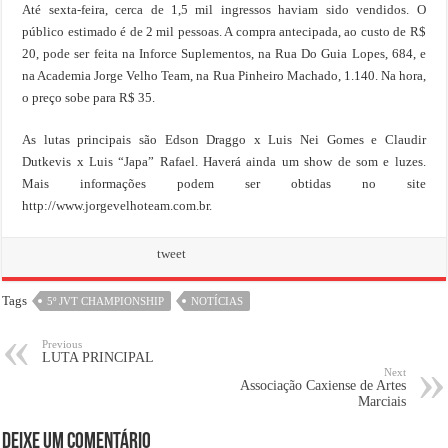
Até sexta-feira, cerca de 1,5 mil ingressos haviam sido vendidos. O
público estimado é de 2 mil pessoas. A compra antecipada, ao custo de R$
20, pode ser feita na Inforce Suplementos, na Rua Do Guia Lopes, 684, e
na Academia Jorge Velho Team, na Rua Pinheiro Machado, 1.140. Na hora,
o preço sobe para R$ 35.
As lutas principais são Edson Draggo x Luis Nei Gomes e Claudir
Dutkevis x Luis “Japa” Rafael. Haverá ainda um show de som e luzes.
Mais informações podem ser obtidas no site
http://www.jorgevelhoteam.com.br.
tweet
Tags
5º JVT CHAMPIONSHIP
NOTÍCIAS
Previous
LUTA PRINCIPAL
Next
Associação Caxiense de Artes
Marciais
Deixe um comentário