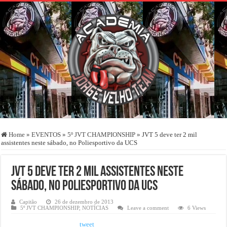
Home
»
EVENTOS
»
5º JVT CHAMPIONSHIP
»
JVT 5 deve ter 2 mil
assistentes neste sábado, no Poliesportivo da UCS
JVT 5 deve ter 2 mil assistentes neste
sábado, no Poliesportivo da UCS
Capitão
26 de dezembro de 2013
5º JVT CHAMPIONSHIP
,
NOTÍCIAS
Leave a comment
6 Views
tweet