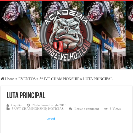
Home
»
EVENTOS
»
5º JVT CHAMPIONSHIP
»
LUTA PRINCIPAL
LUTA PRINCIPAL
Capitão
26 de dezembro de 2013
5º JVT CHAMPIONSHIP
,
NOTÍCIAS
Leave a comment
6 Views
tweet