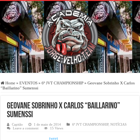
Home
»
EVENTOS
»
6º JVT CHAMPIONSHIP
»
Geovane Sobrinho X Carlos
“Baillarino” Sumenssi
Geovane Sobrinho X Carlos “Baillarino”
Sumenssi
Capitão
1 de maio de 2014
6º JVT CHAMPIONSHIP
,
NOTÍCIAS
Leave a comment
15 Views
tweet