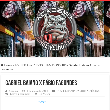
Home
»
EVENTOS
»
6º JVT CHAMPIONSHIP
»
Gabriel Baiano X Fábio
Fagundes
Gabriel Baiano X Fábio Fagundes
Capitão
4 de maio de 2014
6º JVT CHAMPIONSHIP
,
NOTÍCIAS
Leave a comment
12 Views
tweet