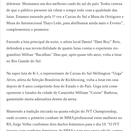
diferente. Montamos um dos melhores cards do sul do país. Tenho certeza
de que o público presente irá vibrar o tempo todo com a qualidade das
lutas. Estamos trazendo pela 1ª vez a Caxias do Sul a Musa do Octógono e
Musa do Internacional Thays Leão, para abrilhantar ainda mais o Evento”,
complementou o promotor.
Fazendo a luta principal da noite, o atleta local Daniel “Dani Boy” Reis,
defenderá a sua invencibilidade de quatro lutas contra o experiente rio-
grandino Willian “Bacalhau” Dias que, após quase três anos, volta a lutar
no Rio Grande do Sul.
Na super luta de K-1, o representante de Caxias do Sul Wellington “Uega”
Alves, atleta da Seleção Brasileira de Kickboxing, volta a lutar em casa
depois de 6 anos competindo fora do Estado e do País. Uega terá como
oponente o lutador da cidade de Carazinho William “Coiote” Barbosa,
garantindo muita adrenalina dentro da arena.
Mantendo a tradição iniciada na quarta edição do JVT Championship,
onde ocorreu o primeiro combate de MMA profissional entre mulheres no
RS, Jorge Velho confirmou dois duelos femininos para o dia 10. “O JVT
inovou com combates femininos de MMA e para essa sexta edição, vamos