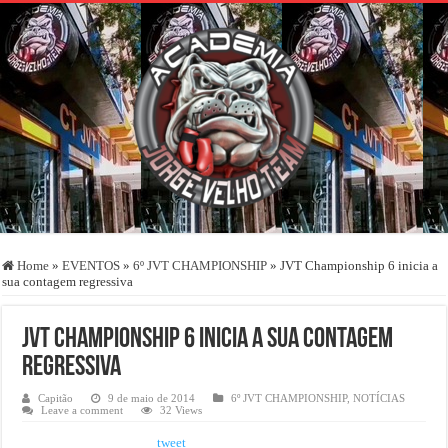
Home
»
EVENTOS
»
6º JVT CHAMPIONSHIP
»
JVT Championship 6 inicia a
sua contagem regressiva
JVT Championship 6 inicia a sua contagem
regressiva
Capitão
9 de maio de 2014
6º JVT CHAMPIONSHIP
,
NOTÍCIAS
Leave a comment
32 Views
tweet