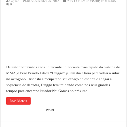
Capitão
30 de dezembro de 2013
5º JVT CHAMPIONSHIP
,
NOTÍCIAS
0
Detentor por muitos anos do recorde do nocaute mais rápido da história do
MMA, o Peso Pesado Edson “Draggo” já tem dia e hora para voltar a subir
no octógono. Disposto a recuperar o seu espaço no esporte e apagar a
sequência de derrotas, Draggo tem treinando como nos seus grandes
tempos para encarar o lutador Nei Gomes no próximo …
Read More »
tweet