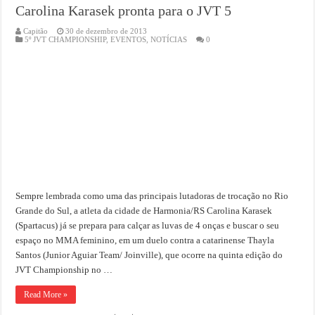
Carolina Karasek pronta para o JVT 5
Capitão
30 de dezembro de 2013
5º JVT CHAMPIONSHIP
,
EVENTOS
,
NOTÍCIAS
0
Sempre lembrada como uma das principais lutadoras de trocação no Rio
Grande do Sul, a atleta da cidade de Harmonia/RS Carolina Karasek
(Spartacus) já se prepara para calçar as luvas de 4 onças e buscar o seu
espaço no MMA feminino, em um duelo contra a catarinense Thayla
Santos (Junior Aguiar Team/ Joinville), que ocorre na quinta edição do
JVT Championship no …
Read More »