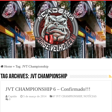
Home
»
Tag:
JVT Championship
Tag Archives:
JVT Championship
JVT CHAMPIONSHIP 6 – Confirmado!!!
Capitão
5 de março de 2014
6º JVT CHAMPIONSHIP
,
NOTÍCIAS
0