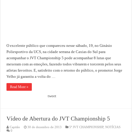
O excelente público que compareceu nesse sábado, 19, no Ginásio
Poliesportivo da UCS, na cidade serrana de Caxias do Sul para
acompanhar o JVT Championship 5 pode acompanhar 8 lutas que
mexeram com as emoções, fazendo todos vibrarem e torcerem pelos seus
atletas favoritos. E, satisfeito com o retorno do público, o promotor Jorge
Velho já garantiu a volta do …
Read More »
tweet
Vídeo de Abertura do JVT Championship 5
Capitão
30 de dezembro de 2013
5º JVT CHAMPIONSHIP
,
NOTÍCIAS
0