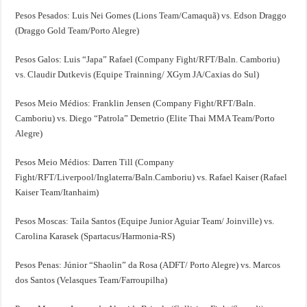
Pesos Pesados: Luis Nei Gomes (Lions Team/Camaquã) vs. Edson Draggo
(Draggo Gold Team/Porto Alegre)
Pesos Galos: Luis “Japa” Rafael (Company Fight/RFT/Baln. Camboriu)
vs. Claudir Dutkevis (Equipe Trainning/ XGym JA/Caxias do Sul)
Pesos Meio Médios: Franklin Jensen (Company Fight/RFT/Baln.
Camboriu) vs. Diego “Patrola” Demetrio (Elite Thai MMA Team/Porto
Alegre)
Pesos Meio Médios: Darren Till (Company
Fight/RFT/Liverpool/Inglaterra/Baln.Camboriu) vs. Rafael Kaiser (Rafael
Kaiser Team/Itanhaim)
Pesos Moscas: Taila Santos (Equipe Junior Aguiar Team/ Joinville) vs.
Carolina Karasek (Spartacus/Harmonia-RS)
Pesos Penas: Júnior “Shaolin” da Rosa (ADFT/ Porto Alegre) vs. Marcos
dos Santos (Velasques Team/Farroupilha)