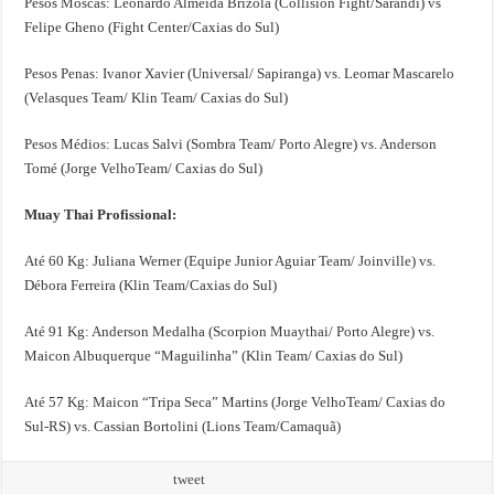
Pesos Moscas: Leonardo Almeida Brizola (Collision Fight/Sarandi) vs
Felipe Gheno (Fight Center/Caxias do Sul)
Pesos Penas: Ivanor Xavier (Universal/ Sapiranga) vs. Leomar Mascarelo
(Velasques Team/ Klin Team/ Caxias do Sul)
Pesos Médios: Lucas Salvi (Sombra Team/ Porto Alegre) vs. Anderson
Tomé (Jorge VelhoTeam/ Caxias do Sul)
Muay Thai Profissional:
Até 60 Kg: Juliana Werner (Equipe Junior Aguiar Team/ Joinville) vs.
Débora Ferreira (Klin Team/Caxias do Sul)
Até 91 Kg: Anderson Medalha (Scorpion Muaythai/ Porto Alegre) vs.
Maicon Albuquerque “Maguilinha” (Klin Team/ Caxias do Sul)
Até 57 Kg: Maicon “Tripa Seca” Martins (Jorge VelhoTeam/ Caxias do
Sul-RS) vs. Cassian Bortolini (Lions Team/Camaquã)
tweet