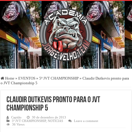
Home
»
EVENTOS
»
5º JVT CHAMPIONSHIP
»
Claudir Dutkevis pronto para
o JVT Championship 5
Claudir Dutkevis pronto para o JVT
Championship 5
Capitão
30 de dezembro de 2013
5º JVT CHAMPIONSHIP
,
NOTÍCIAS
Leave a comment
36 Views