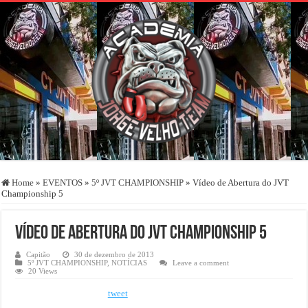
Home
»
EVENTOS
»
5º JVT CHAMPIONSHIP
»
Vídeo de Abertura do JVT
Championship 5
Vídeo de Abertura do JVT Championship 5
Capitão
30 de dezembro de 2013
5º JVT CHAMPIONSHIP
,
NOTÍCIAS
Leave a comment
20 Views
tweet