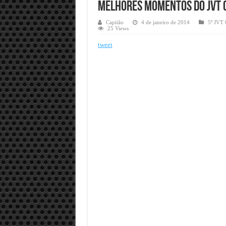
Melhores Momentos do JVT 
Capitão
4 de janeiro de 2014
5º JV
25 Views
tweet