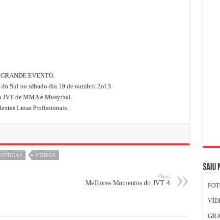
GRANDE EVENTO.
 do Sul no sábado dia 19 de outubro 2o13
o JVT de MMA e Muaythai.
entes Lutas Profissionais.
OTÍCIAS
VÍDEOS
SAIU 
Next
Melhores Momentos do JVT 4
FOT
VÍD
GR