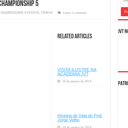
Championship 5
T CHAMPIONSHIP
,
EVENTOS
,
VÍDEOS
Leave a comment
JVT N
Related Articles
VISITA ILUSTRE NA
ACADEMIA JVT
10 de janeiro de 2014
PATRO
História de Vida do Prof.
Jorge Velho
10 de janeiro de 2014