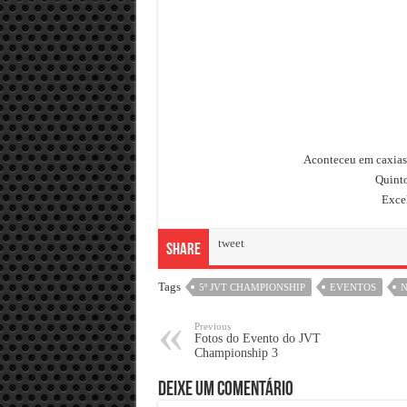
Aconteceu em caxias
Quint
Excel
tweet
Share
Tags
5º JVT CHAMPIONSHIP
EVENTOS
N
Previous
Fotos do Evento do JVT
Championship 3
Deixe um comentário