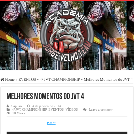
Home
»
EVENTOS
»
4º JVT CHAMPIONSHIP
»
Melhores Momentos do JVT 4
Melhores Momentos do JVT 4
Capitão
4 de janeiro de 2014
4º JVT CHAMPIONSHIP
,
EVENTOS
,
VÍDEOS
Leave a comment
10 Views
tweet